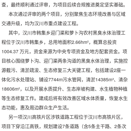
查，最终顺利通过评审，为项目后续合规推进奠定坚实基础。
本次通过评审的两个项目，分别聚焦生态环境改善与区域
交通升级，均为汉川市重点建设工程。
其中，汉川市韩集乡迎门渠和萝卜沟农村黑臭水体治理工
程位于汉川市韩集乡，总用地面积
2.66hm²，概算总投资
1004.37 万元，资金来源为中央专项资金及地方配套资金。项
目核心围绕萝卜沟、迎门渠两条沟道的黑臭水体治理，实施控
源截污、清淤疏浚、生态修复三大关键工程，包括建设2座一
体化污水处理站、铺设7744m污水管网，清淤14385m³、清杂
18606m²，以及开展水质提升、生态岸坡构建、水生植物种植
等生态修复工作。建成后将有效改善区域水体质量，恢复水生
态功能，惠及周边群众生产生活。
另一项汉川高铁片区涉铁道路工程位于汉川市高铁片区，
项目下穿沿江高铁，规划建设
7条道路（含5条主干路、2条次