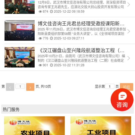
12月9日，武汉市博文佳咨询有限公司总经理、资深投资项目
咨询专家王兆君先生，应湖北交投大别山投资开发有限公司
邀请，进行了一场主题为《新形势下国企投资项目可行性研
874
2025-12-22 09:18:59
究报告编制方法与技巧》的专题授课。
博文佳咨询王兆君总经理受邀授课阳新县“业务
2025 年11月26日，武汉市博文佳咨询总经理王兆君受邀参加
阳新县委组织部第58期 “业务大讲堂”，以《全领域项目谋划
及项目流程管理业务培训》为题授课，覆盖全县173名现场干
776
2025-12-03 09:27:11
部及线上学习者，内容兼具理论深度与实操性，助力提升当
地干部项目工作专业能力！
《汉江碾盘山至兴隆段航道整治工程（二期）
2025年10月21日，由我司（武汉市博文佳咨询有限公司）编
制的《汉江碾盘山至兴隆段航道整治工程（二期）社会稳定
风险评估报告》（以下简称《稳评报告》）专家评审会在武
901
2025-10-22 11:31:28
汉市顺利召开。
第
页, 共
13
页
显示第
页
<
>
前往
热门服务