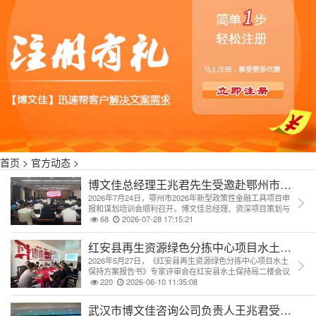
首页
>
官方动态
>
博文佳总经理王兆君先生受邀赴鄂州市开展20
2026年7月24日，鄂州市2026年新型政策性金融工具项目申
报和谋划培训会顺利召开。博文佳总经理、资深项目策划与
投融资专家王兆君先生受邀出席并作专题授课。
68
2026-07-28 17:15:21
红安县再生资源​绿色分拣中心项目水土保持
2026年5月27日，《红安县再生资源绿色分拣中心项目水土
保持方案报告书》专家评审会在红安县水土保持局二楼会议
室顺利召开。经与会专家充分讨论与评审，该项目水土保持
220
2026-06-10 11:35:08
方案一致同意通过评审。
武汉市博文佳咨询公司负责人王兆君受邀赴当