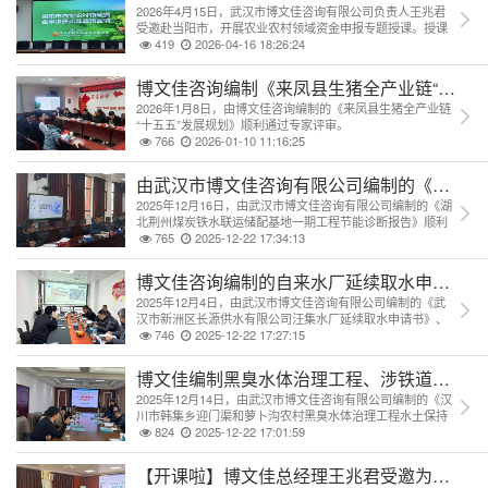
2026年4月15日，武汉市博文佳咨询有限公司负责人王兆君
受邀赴当阳市，开展农业农村领域资金申报专题授课。授课
围绕六大资金申报方向，结合实操案例讲解要点，助力当地
419
2026-04-16 18:26:24
提升项目谋划与申报能力，获一致好评！
博文佳咨询编制《来凤县生猪全产业链“十五五
2026年1月8日，由博文佳咨询编制的《来凤县生猪全产业链
“十五五”发展规划》顺利通过专家评审。
766
2026-01-10 11:16:25
由武汉市博文佳咨询有限公司编制的《湖北荆
2025年12月16日，由武汉市博文佳咨询有限公司编制的《湖
北荆州煤炭铁水联运储配基地一期工程节能诊断报告》顺利
通过专家评审会。
765
2025-12-22 17:34:13
博文佳咨询编制的自来水厂延续取水申请书顺
2025年12月4日，由武汉市博文佳咨询有限公司编制的《武
汉市新洲区长源供水有限公司汪集水厂延续取水申请书》、
《武汉市新洲区长源供水有限公司凤凰水厂延续取水申请
746
2025-12-22 17:27:15
书》顺利通过专家评审。
博文佳编制黑臭水体治理工程、涉铁道路工程
2025年12月14日，由武汉市博文佳咨询有限公司编制的《汉
川市韩集乡迎门渠和萝卜沟农村黑臭水体治理工程水土保持
方案报告书（送审稿）》与《汉川高铁片区涉铁道路工程水
824
2025-12-22 17:01:59
土保持方案报告书（送审稿）》顺利通过专家评审。
【开课啦】博文佳总经理王兆君受邀为湖北交