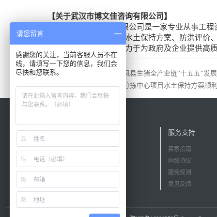
【关于武汉市博文佳咨询有限公司】
武汉市博文佳咨询有限公司是一家专业从事工程咨
请您留言
制、社会稳定风险评估、水土保持方案、防洪评价
经验丰富的专家团队，致力于为政府及企业提供高
感谢您的关注，当前客服人员不在
线，请填写一下您的信息，我们会
尽快和您联系。
上一篇：
博文佳咨询编制《来凤县生猪全产业链“十五五”发
下一篇：
红安县再生资源​绿色分拣中心项目水土保持方案顺
网站栏目
网站新闻
服务支持
平台介绍
合作机构
买家指南
服务大厅
官方动态
网络协议
精彩案例
政策新闻
服务规则
发布需求
发布需求
意见反馈