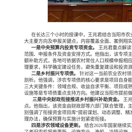
在长达三个小时的授课中，王兆君结合当阳市农业
大主要方向及申报关键点，内容覆盖全面、案例翔
一是中央预算内投资专项资金。
王兆君重点解读
范围、申报条件及资金安排方式。他指出，该专项
额补助方式，各地可依据农村常住人口规模申报相
理要求，科学确定建设任务，避免重复建设和投资
二是乡村振兴专项债。
针对这一当前农业农村领
剖析。他强调，涉农专项债的核心要求是项目自身
三大关键条件：领域合规、收益自求平衡、项目成
设施等是专项债重点支持方向。他建议当阳市提前
三是中央财政衔接推进乡村振兴补助资金。
王兆
点。他指出，该资金由财政部等六部门联合管理，
别强调了衔接资金项目库“提前谋划、动态调整、精
理办法，确保预算与实施计划紧密衔接。
四是涉农领域设备更新。
结合2026年国家继
了老旧农机报废更新、设施农业、渔船、冷链设施