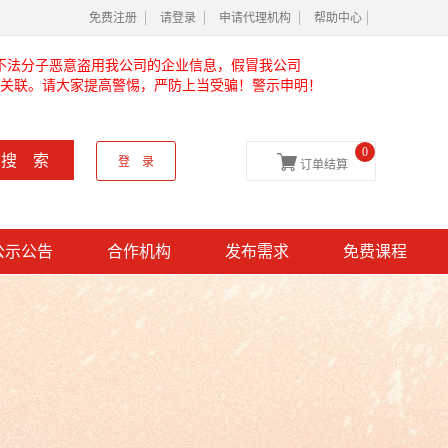
免费注册
请登录
申请代理机构
帮助中心
不法分子恶意盗用我公司的企业信息，假冒我公司
关联。请大家提高警惕，严防上当受骗！警示申明！
0

搜 索
登 录
订单结算
公示公告
合作机构
发布需求
免费课程