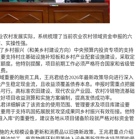
农村发展实际，系统梳理了当前农业农村领域资金申报的六
实、实操性强。
了乡村振兴（和美乡村建设方向）中央预算内投资专项的支持
主要支持村庄基础设施补短板和乡村产业配套设施建设，采取定
应额度。他特别提醒，项目前期工作必须严格符合国家和省级管
浪费。
域重要的融资工具，王兆君结合2026年最新政策导向进行深入
能产生稳定现金流，且收益须覆盖债券本息。申报时需重点把握
熟可行。高标准农田建设、现代农业产业园、农村冷链物流基础
做好项目收益测算和实施方案编制，提高发债成功率。
君详细解读了该资金的使用范围、管理要求及项目库建设要
主要用于支持巩固拓展脱贫攻坚成果同乡村振兴有效衔接。他特
准入库”的重要性，建议各地从项目储备阶段就严格对标资金管
续实施的大规模设备更新和消费品以旧换新政策，王兆君重点介绍
、粮油加工、废弃物循环利用等纳入设备更新贷款支持范围的最