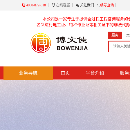

4000-872-818

在线客服

关注我们
编号查询
本公司是一家专注于提供全过程工程咨询服务的
名义进行电工证、特种作业证等相关证书的非法代办
服务
案
业务导航
首页
平台介绍
服务